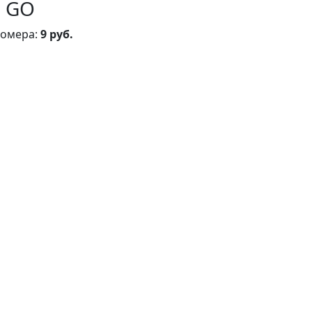
l GO
номера:
9 руб.