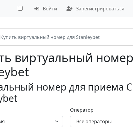
Войти
Зарегистрироваться
Купить виртуальный номер для Stanleybet
ть виртуальный номер
eybet
альный номер для приема С
ybet
Оператор
ия
Все операторы