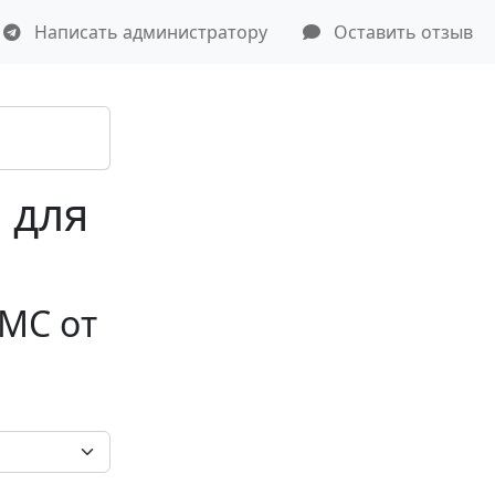
Написать администратору
Оставить отзыв
 для
МС от