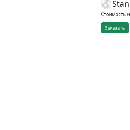
Stan
Стоимость 
Заказать