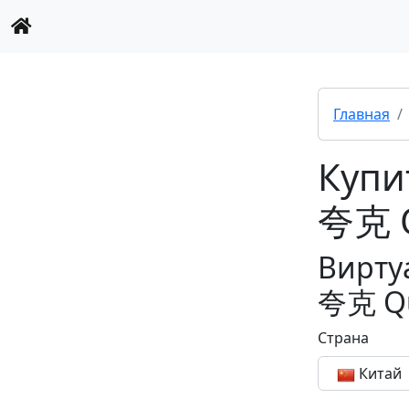
Главная
Купи
夸克 
Вирту
夸克 Q
Страна
Китай